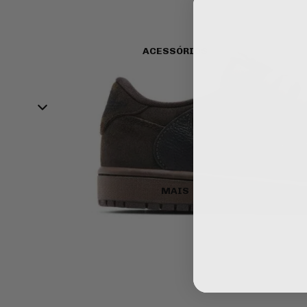
CORTEIZ
NIKE SB DUNK
OFF-WHITE
ACESSÓRIOS
ADIDAS
DENIM
TEARS
CAMPUS
BAPE
HANDBALL SPEZIAL
SAMBA
T-SHIRT
VER TUDO
CAMISOLAS
CALÇAS
AIR JORDAN
MAIS
VER TUDO
AIR JORDAN 1
AIR JORDAN 3
AIR JORDAN 4
TRAVIS SCOTT