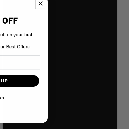
38.5
 OFF
39
ff on your first
40
ur Best Offers.
40.5
41
 UP
42
KS
42.5
43
44