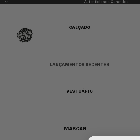
Autenticidade Garantida
CALÇADO
LANÇAMENTOS RECENTES
SNEAKERS ATÉ 200€
KOBE BRYANT
VESTUÁRIO
USADOS
NIKE
AIR FORCE 1
MARCAS
AIR MAX
SUPREME
NIKE DUNK