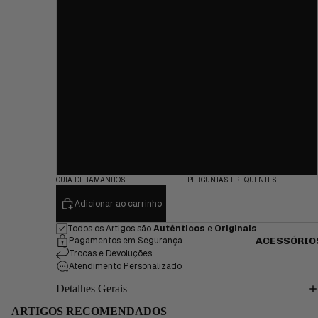
TEARS
43 1/3
AIR
BAPE
JORDAN
44
3
T-SHIRT
AIR
44 2/3
CAMISO
JORDAN
LAS
4
45 1/3
CALÇAS
TRAVIS
VER
SCOTT
46
TUDO
GUIA DE TAMANHOS
PERGUNTAS FREQUENTES
Adicionar ao carrinho
Todos os Artigos são
Autênticos
e
Originais
.
Pagamentos em Segurança
ACESSÓRIO
Trocas e Devoluções
Atendimento Personalizado
Detalhes Gerais
ARTIGOS RECOMENDADOS