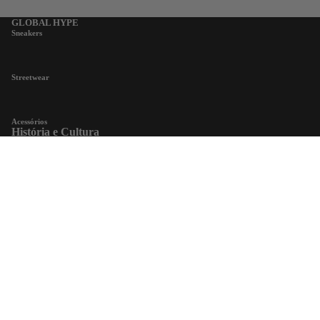
GLOBAL HYPE
Sneakers
Streetwear
Acessórios
História e Cultura
NEWS
APOIO AO CLIENTE
Perguntas Frequentes
€174,90 EUR
Trocas e Devoluções
Produto e Serviço
Contacto
LIVRO DE RECLAMAÇÕES
Loja Online - Cultura Streetwear