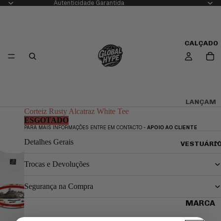
Autenticidade Garantida
CALÇADO
LANÇAM
Corteiz Rusty Alcatraz White Tee
ENTOS
ESGOTADO
RECENT
PARA MAIS INFORMAÇÕES ENTRE EM CONTACTO -
APOIO AO CLIENTE
ES
Detalhes Gerais
VESTUÁRI
SNEAKE
RS ATÉ
Trocas e Devoluções
200€
Segurança na Compra
KOBE
BRYANT
MARCA
S
USADOS